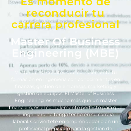
Es momento de
reconducir tu
carrera profesional
Master Of Business
Engineering (mBE)
Master de 90 créditos que complementa tu
formación en ingeniería con conocimientos en
finanzas, gestión de empresas, marketing y
gestión de equipos. El Master of Business
Engineering es mucho más que un máster
financiero, es el complemento perfecto para que
el ingeniero no tenga techo en su carrera
laboral. Conviértete en emprendedor o en un
profesional preparado para la gestión de