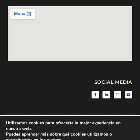
SOCIAL MEDIA
Utilizamos cookies para ofrecerte la mejor experiencia en
Aviso Legal
|
Política de Privacidad
|
Sitemap
| © BMF • 2020 • All
nuestra web.
rights reserved
Puedes aprender más sobre qué cookies utilizamos o
desactivarlas en los
ajustes
.