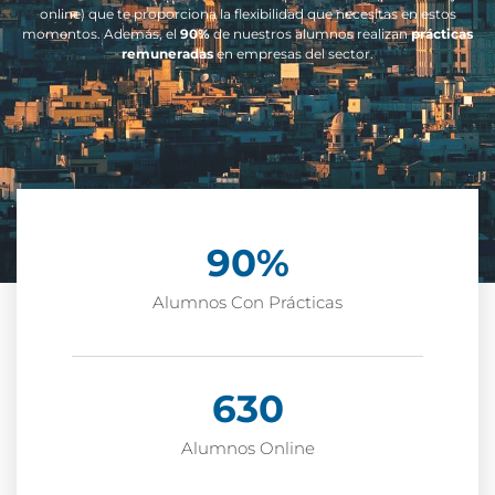
online) que te proporciona la flexibilidad que necesitas en estos
momentos. Además, el
90%
de nuestros alumnos realizan
prácticas
remuneradas
en empresas del sector.
90
%
Alumnos Con Prácticas
630
Alumnos Online