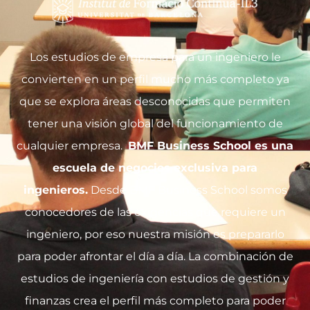
Los estudios de empresa para un ingeniero le
convierten en un perfil mucho más completo ya
que se explora áreas desconocidas que permiten
tener una visión global del funcionamiento de
cualquier empresa.
BMF Business School es una
escuela de negocios exclusiva para
ingenieros.
Desde BMF Business School somos
conocedores de las exigencias que requiere un
ingeniero, por eso nuestra misión es prepararlo
para poder afrontar el día a día. La combinación de
estudios de ingeniería con estudios de gestión y
finanzas crea el perfil más completo para poder