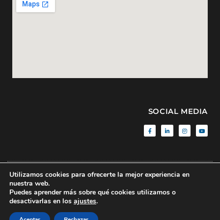
SOCIAL MEDIA
Utilizamos cookies para ofrecerte la mejor experiencia en
Aviso Legal
|
Política de Privacidad
|
Sitemap
| © BMF • 2020 • All
nuestra web.
rights reserved
Puedes aprender más sobre qué cookies utilizamos o
desactivarlas en los
ajustes
.
Made with
by
CROnuts.digital
Aceptar
Rechazar