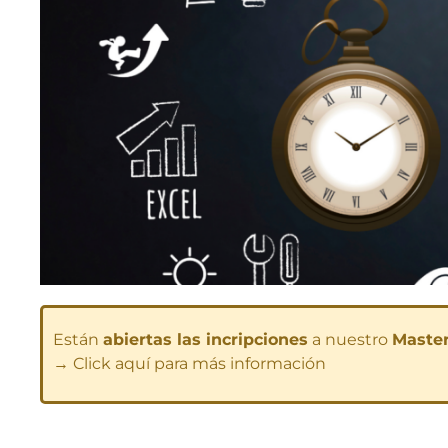
Están
abiertas las incripciones
a nuestro
Master
→ Click aquí para más información