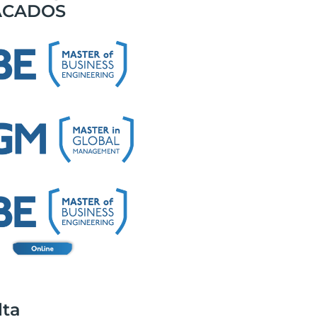
ACADOS
lta