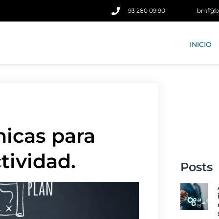
93 280 09 90
bmf@b
INICIO
nicas para
tividad.
Posts