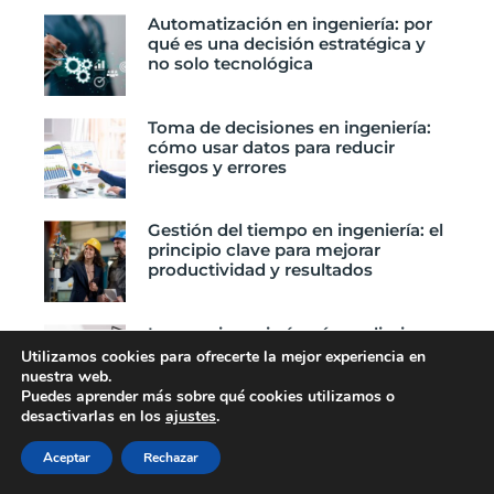
Automatización en ingeniería: por
qué es una decisión estratégica y
no solo tecnológica
Toma de decisiones en ingeniería:
cómo usar datos para reducir
riesgos y errores
Gestión del tiempo en ingeniería: el
principio clave para mejorar
productividad y resultados
Lean en ingeniería: cómo eliminar
desperdicios y mejorar resultados
Utilizamos cookies para ofrecerte la mejor experiencia en
técnicos
nuestra web.
Puedes aprender más sobre qué cookies utilizamos o
desactivarlas en los
ajustes
.
Productividad en ingeniería: cómo
trabajar mejor sin aumentar horas
Aceptar
Rechazar