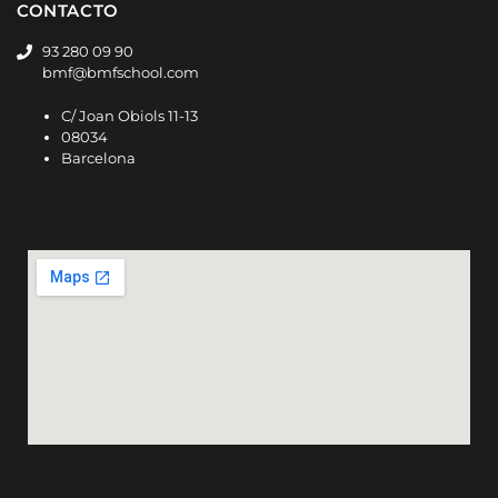
CONTACTO
93 280 09 90
bmf@bmfschool.com
C/ Joan Obiols 11-13
08034
Barcelona