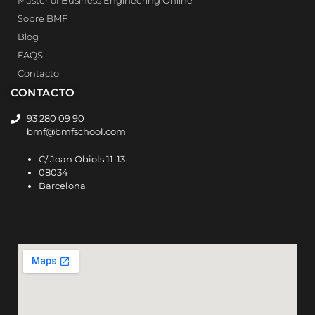
Master of Business Engineering Online
Sobre BMF
Blog
FAQS
Contacto
CONTACTO
93 280 09 90
bmf@bmfschool.com
C/ Joan Obiols 11-13
08034
Barcelona