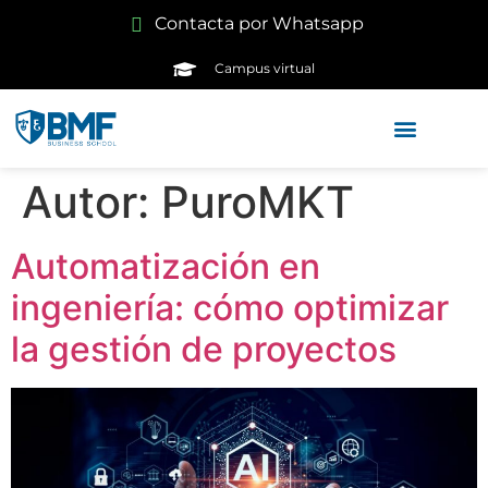
Contacta por Whatsapp
Campus virtual
Autor:
PuroMKT
Automatización en
ingeniería: cómo optimizar
la gestión de proyectos