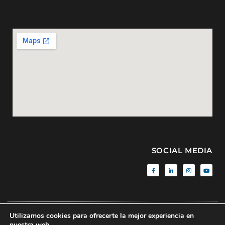
SOCIAL MEDIA
Utilizamos cookies para ofrecerte la mejor experiencia en
Aviso Legal
|
Política de Privacidad
|
Sitemap
| © BMF • 2020 • All
nuestra web.