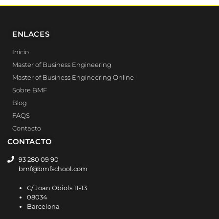
ENLACES
Inicio
Master of Business Engineering
Master of Business Engineering Online
Sobre BMF
Blog
FAQS
Contacto
CONTACTO
93 280 09 90
bmf@bmfschool.com
C/ Joan Obiols 11-13
08034
Barcelona