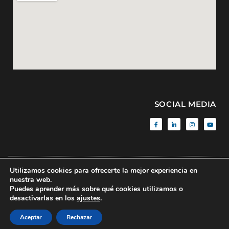
SOCIAL MEDIA
Utilizamos cookies para ofrecerte la mejor experiencia en
Aviso Legal
|
Política de Privacidad
|
Sitemap
| © BMF • 2020 • All
nuestra web.
rights reserved
Puedes aprender más sobre qué cookies utilizamos o
desactivarlas en los
ajustes
.
Made with
by
CROnuts.digital
Aceptar
Rechazar