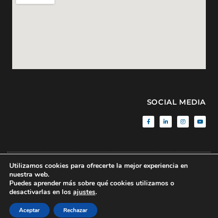
SOCIAL MEDIA
Utilizamos cookies para ofrecerte la mejor experiencia en
Aviso Legal
|
Política de Privacidad
|
Sitemap
| © BMF • 2020 • All
nuestra web.
rights reserved
Puedes aprender más sobre qué cookies utilizamos o
desactivarlas en los
ajustes
.
Made with
by
CROnuts.digital
Aceptar
Rechazar