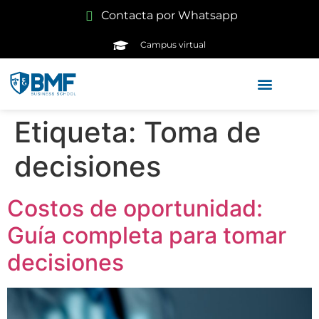
Contacta por Whatsapp
Campus virtual
Etiqueta:
Toma de
decisiones
Costos de oportunidad:
Guía completa para tomar
decisiones