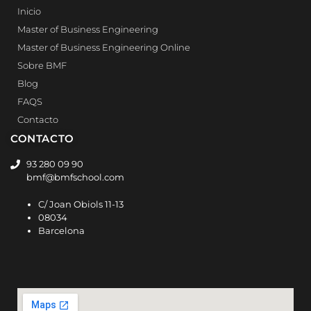
Inicio
Master of Business Engineering
Master of Business Engineering Online
Sobre BMF
Blog
FAQS
Contacto
CONTACTO
93 280 09 90
bmf@bmfschool.com
C/ Joan Obiols 11-13
08034
Barcelona